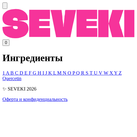
0
Ингредиенты
1
A
B
C
D
E
F
G
H
I
J
K
L
M
N
O
P
Q
R
S
T
U
V
W
X
Y
Z
Quercetin
✨ SEVEKI 2026
Оферта и конфиденциальность