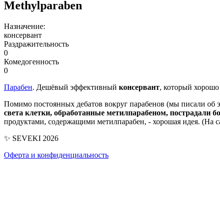
Methylparaben
Назначение:
консервант
Раздражительность
0
Комедогенность
0
Парабен
. Дешёвый эффективный
консервант
, который хорошо
Помимо постоянных дебатов вокруг парабенов (мы писали об 
света клетки, обработанные метилпарабеном, пострадали б
продуктами, содержащими метилпарабен, - хорошая идея. (На с
✨ SEVEKI 2026
Оферта и конфиденциальность