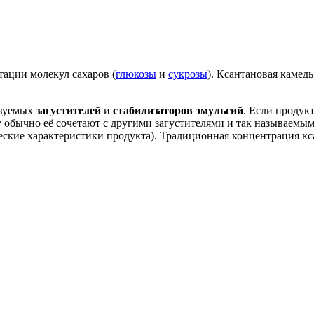
ации молекул сахаров (
глюкозы
и
сукрозы
). Ксантановая камед
ьзуемых
загустителей
и
стабилизаторов эмульсий
. Если продук
ому обычно её сочетают с другими загустителями и так называе
еские характеристики продукта). Традиционная концентрация кс