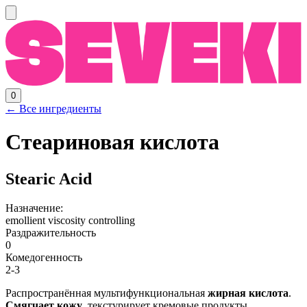
0
← Все ингредиенты
Стеариновая кислота
Stearic Acid
Назначение:
emollient
viscosity controlling
Раздражительность
0
Комедогенность
2-3
Распространённая мультифункциональная
жирная кислота
.
Смягчает кожу
, текстурирует кремовые продукты,