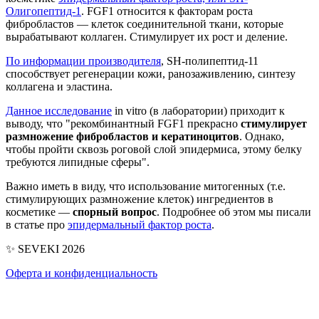
Олигопептид-1
. FGF1 относится к факторам роста
фибробластов — клеток соединительной ткани, которые
вырабатывают коллаген. Стимулирует их рост и деление.
По информации производителя
, SH-полипептид-11
способствует регенерации кожи, ранозаживлению, синтезу
коллагена и эластина.
Данное исследование
in vitro (в лаборатории) приходит к
выводу, что "рекомбинантный FGF1 прекрасно
стимулирует
размножение фибробластов и кератиноцитов
. Однако,
чтобы пройти сквозь роговой слой эпидермиса, этому белку
требуются липидные сферы".
Важно иметь в виду, что использование митогенных (т.е.
стимулирующих размножение клеток) ингредиентов в
косметике —
спорный вопрос
. Подробнее об этом мы писали
в статье про
эпидермальный фактор роста
.
✨ SEVEKI 2026
Оферта и конфиденциальность