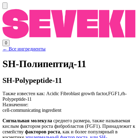
0
← Все ингредиенты
SH-Полипептид-11
SH-Polypeptide-11
Также известен как:
Acidic Fibroblast growth factor,FGF1,rh-
Polypeptide-11
Назначение:
cell-communicating ingredient
Сигнальная молекула
среднего размера, также называемая
кислым фактором роста фибробластов (FGF1). Принадлежит к
семейству
факторов роста
, как и более популярный в
косметике
эпидермальный фактор роста, или SH-