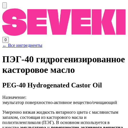
0
← Все ингредиенты
ПЭГ-40 гидрогенизированное
касторовое масло
PEG-40 Hydrogenated Castor Oil
Назначение:
эмульгатор
поверхностно-активное вещество/очищающий
Умеренно вязкая жидкость янтарного цвета с маслянистым
запахом, состоящая из касторового масла и
полиэтиленгликоля (ПЭГ). В основном используется в
качестве
эмульгатора
и
поверхностно-активного вещества
,