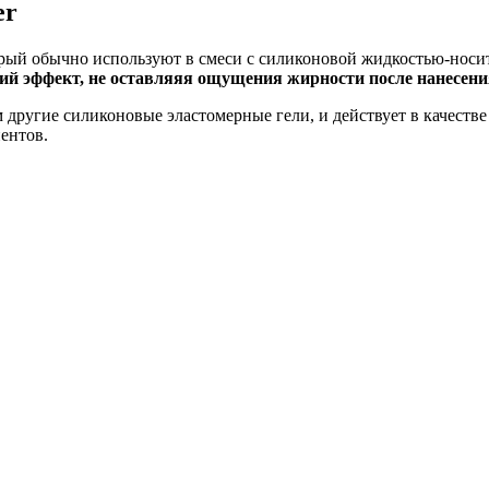
er
орый обычно используют в смеси с силиконовой жидкостью-носи
щий эффект, не оставляяя ощущения жирности после нанесен
другие силиконовые эластомерные гели, и действует в качеств
ентов.