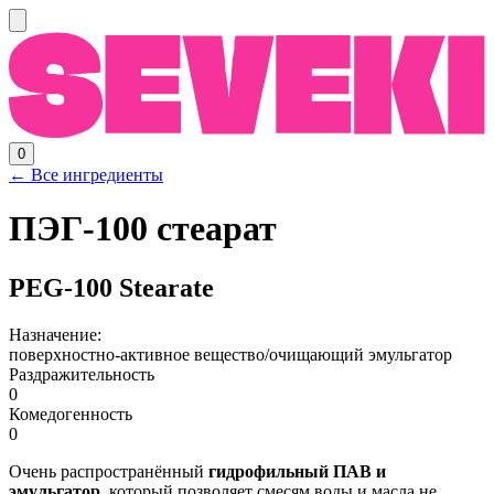
0
← Все ингредиенты
ПЭГ-100 стеарат
PEG-100 Stearate
Назначение:
поверхностно-активное вещество/очищающий
эмульгатор
Раздражительность
0
Комедогенность
0
Очень распространённый
гидрофильный ПАВ и
эмульгатор
, который позволяет смесям воды и масла не