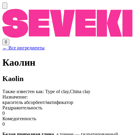
0
← Все ингредиенты
Каолин
Kaolin
Также известен как:
Type of clay,China clay
Назначение:
краситель
абсорбент/матификатор
Раздражительность
0
Комедогенность
0
Белая природная глина
, а точнее — гидратированный