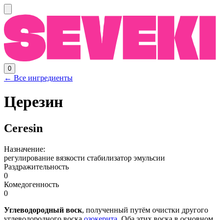
0
← Все ингредиенты
Церезин
Ceresin
Назначение:
регулирование вязкости
стабилизатор эмульсии
Раздражительность
0
Комедогенность
0
Углеводородный воск
, полученный путём очистки другого
углеводородного воска
озокерита
. Оба этих воска в основном