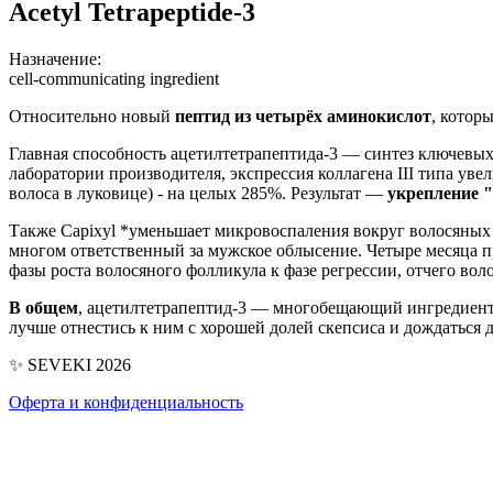
Acetyl Tetrapeptide-3
Назначение:
cell-communicating ingredient
Относительно новый
пептид из четырёх аминокислот
, котор
Главная способность ацетилтетрапептида-3 — синтез ключевы
лаборатории производителя, экспрессия коллагена III типа у
волоса в луковице) - на целых 285%. Результат —
укрепление "
Также Capixyl *уменьшает микровоспаления вокруг волосяных
многом ответственный за мужское облысение. Четыре месяца п
фазы роста волосяного фолликула к фазе регрессии, отчего во
В общем
, ацетилтетрапептид-3 — многобещающий ингредиент в
лучше отнестись к ним с хорошей долей скепсиса и дождаться д
✨ SEVEKI 2026
Оферта и конфиденциальность