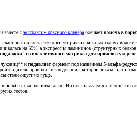
ый вместе с
экстрактом красного клевера
обещает
помочь в борь
х компонентов внеклеточного матрикса в кожных тканях волосис
величивалась на 65%, а экспрессия ламининов (структурных бел
подложки" из внеклеточного матрикса для прочного укорене
 луковиц** и
подавляет
фермент под названием
5-альфа-редукт
роизводитель проводил исследование, которое показало, что гл
лосы стали ощутимо гуще.
 борьбе с выпадением волос. Но поскольку единственные иссле
ругих тестов.