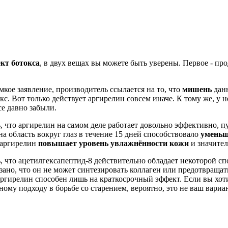
кт ботокса
, в двух вещах вы можете быть уверены. Первое - про
мкое заявление, производитель ссылается на то, что
мишень
данн
окс. Вот только действует аргирелин совсем иначе. К тому же, у
се давно забыли.
ь, что аргирелин на самом деле работает довольно эффективно, пу
на область вокруг глаз в течение 15 дней способствовало
уменьш
о аргирелин
повышает уровень увлажнённости кожи
и значител
 что ацетилгексапептид-8 действительно обладает некоторой с
азано, что он не может синтезировать коллаген или предотвраща
Аргирелин способен лишь на краткосрочный эффект. Если вы хоти
ому подходу в борьбе со старением, вероятно, это не ваш вариан