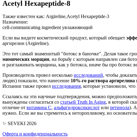
Acetyl Hexapeptide-8
Также известен как:
Argireline,Acetyl Hexapeptide-3
Назначение:
cell-communicating ingredient
увлажняющий
Если вы видите косметический продукт, который обещает
эффе
аргирелин (Argireline).
Это тот самый знаменитый "ботокс в баночке". Делая такое гро
мимических морщин
, на борьбу с которым направлен сам бот
и разглаживать морщины, как у ботокса, иначе бы про ботокс в
Производитель провел несколько
исследований
, чтобы доказат
людях) показали, что нанесение
10%-го раствора аргирелина
Испании также провел
исследования
, которые установили, чт
Ссылаясь на эти научные подтверждения, можно предположить,
вынуждены согласиться со
статьей Truth In Aging
, в которой ск
отличие от
витамина С
,
альфагидроксикислот
или
ретинола
). 
нужно. Если же вы стремитесь к неторопливому, но основательн
✨ SEVEKI 2026
Оферта и конфиденциальность